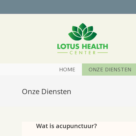
Ga
naar
inhoud
HOME
ONZE DIENSTEN
Onze Diensten
Wat is acupunctuur?