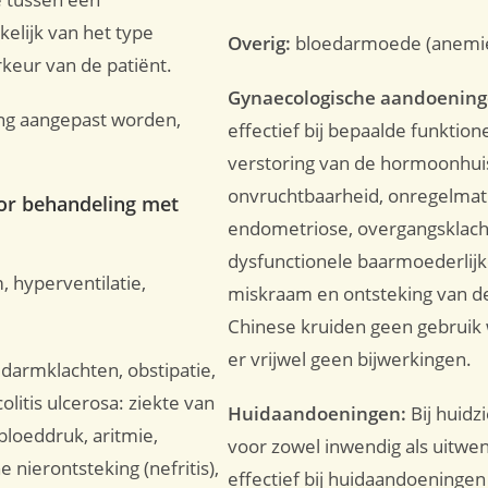
kelijk van het type
Overig:
bloedarmoede (anemie),
rkeur van de patiënt.
Gynaecologische aandoenin
ng aangepast worden,
effectief bij bepaalde funkti
verstoring van de hormoonhuis
onvruchtbaarheid, onregelmatig
or behandeling met
endometriose, overgangsklach
dysfunctionele baarmoederlijk
 hyperventilatie,
miskraam en ontsteking van de
Chinese kruiden geen gebruik
er vrijwel geen bijwerkingen.
armklachten, obstipatie,
olitis ulcerosa: ziekte van
Huidaandoeningen:
Bij huid
bloeddruk, aritmie,
voor zowel inwendig als uitwen
nierontsteking (nefritis),
effectief bij huidaandoeningen al