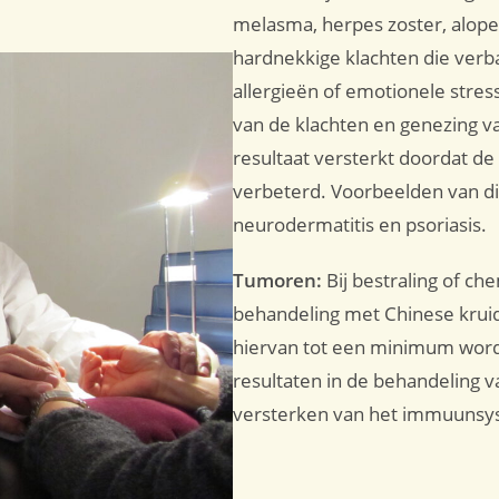
melasma, herpes zoster, alopeci
hardnekkige klachten die ve
allergieën of emotionele stres
van de klachten en genezing v
resultaat versterkt doordat de 
verbeterd. Voorbeelden van di
neurodermatitis en psoriasis.
Tumoren:
Bij bestraling of ch
behandeling met Chinese kruid
hiervan tot een minimum word
resultaten in de behandeling 
versterken van het immuunsys