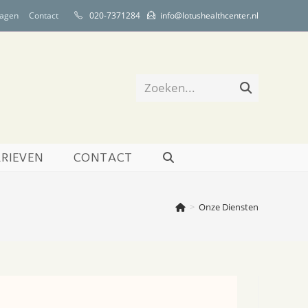
ragen
Contact
020-7371284
info@lotushealthcenter.nl
Zoeken...
Verzend
zoekopdrach
RIEVEN
CONTACT
TOGGLE
WEBSITE
>
Onze Diensten
ZOEKEN