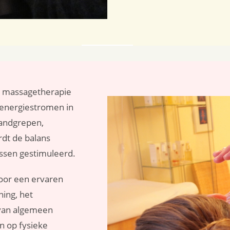
e massagetherapie
 energiestromen in
handgrepen,
dt de balans
essen gestimuleerd.
oor een ervaren
ning, het
 van algemeen
en op fysieke