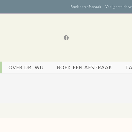
Boek een afspraak
Veel gestelde v
OVER DR. WU
BOEK EEN AFSPRAAK
TA