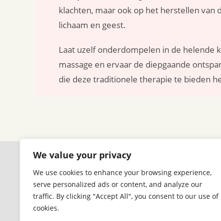
klachten, maar ook op het herstellen van
lichaam en geest.
Laat uzelf onderdompelen in de helende k
massage en ervaar de diepgaande ontspann
die deze traditionele therapie te bieden he
We value your privacy
Contact
Prakti
We use cookies to enhance your browsing experience,
Info@lotushealthcenter.nl
Zwaansv
serve personalized ads or content, and analyze our
Tel: 020-7371284
1081AP
traffic. By clicking "Accept All", you consent to our use of
cookies.
Mob: 06-81503712
1e etage