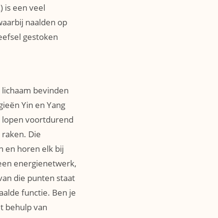
 is een veel
waarbij naalden op
eefsel gestoken
s lichaam bevinden
gieën Yin en Yang
, lopen voortdurend
 raken. Die
en horen elk bij
 een energienetwerk,
van die punten staat
alde functie. Ben je
et behulp van