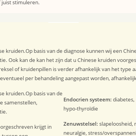
uist stimuleren.
se kruiden.Op basis van de diagnose kunnen wij een Chin
. Ook kan de kan het zijn dat u Chinese kruiden voorgesch
ksel of kruidenpillen is verder afhankelijk van het type 
 eventueel per behandeling aangepast worden, afhankelijk
se kruiden.Op basis van de
Endocrien systeem:
diabetes, 
e samenstellen,
hypo-thyroïdie
tie.
Zenuwstelsel:
slapeloosheid, n
orgeschreven krijgt in
neuralgie, stress/overspannenh
e tussen een